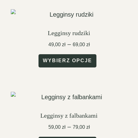
89,00 zł
wiele
wariantów.
Opcje
Legginsy rudziki
można
Zakres
–
49,00
zł
69,00
zł
wybrać
cen:
Ten
od
na
WYBIERZ OPCJE
49,00 zł
produkt
stronie
do
ma
produktu
69,00 zł
wiele
wariantów.
Opcje
Legginsy z falbankami
można
Zakres
–
59,00
zł
79,00
zł
wybrać
cen: