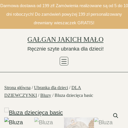
Darmowa dostawa od 199 zł! Zamówienia realizowane są od 5 do 10
dni roboczych! Do zamówień powyżej 199 zł personalizowany
drewniany wieszaczek GRATIS!
Skip
GAŁGAN JAKICH MAŁO
to
Ręcznie szyte ubranka dla dzieci!
content
Strona główna
/
Ubranka dla dzieci
/
DLA
DZIEWCZYNKI
/
Bluzy
/ Bluza dziecięca basic