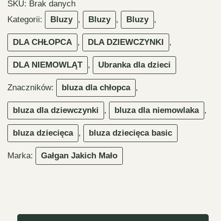
basic
SKU:
Brak danych
Kategorii:
Bluzy
,
Bluzy
,
Bluzy
,
DLA CHŁOPCA
,
DLA DZIEWCZYNKI
,
DLA NIEMOWLĄT
,
Ubranka dla dzieci
Znaczników:
bluza dla chłopca
,
bluza dla dziewczynki
,
bluza dla niemowlaka
,
bluza dziecięca
,
bluza dziecięca basic
Marka:
Gałgan Jakich Mało