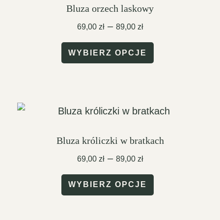
Bluza orzech laskowy
Zakres
–
69,00
zł
89,00
zł
cen:
Ten
od
WYBIERZ OPCJE
69,00 zł
produkt
do
ma
89,00 zł
wiele
wariantów.
Opcje
Bluza króliczki w bratkach
można
Zakres
–
69,00
zł
89,00
zł
wybrać
cen:
Ten
od
na
WYBIERZ OPCJE
69,00 zł
produkt
stronie
do
ma
produktu