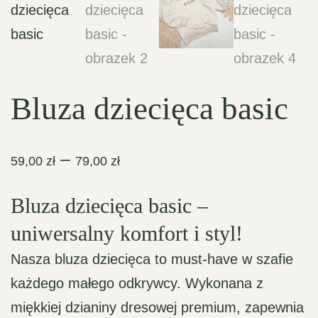
Bluza dziecięca basic
Zakres
–
59,00
zł
79,00
zł
cen:
Bluza dziecięca basic –
od
59,00 zł
uniwersalny komfort i styl!
do
Nasza bluza dziecięca to must-have w szafie
79,00 zł
każdego małego odkrywcy. Wykonana z
miękkiej dzianiny dresowej premium, zapewnia