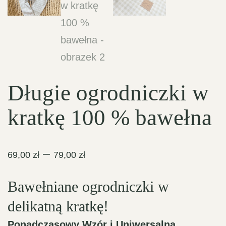
Długie ogrodniczki w
kratkę 100 % bawełna
Zakres
–
69,00
zł
79,00
zł
cen:
Bawełniane ogrodniczki w
od
69,00 zł
delikatną kratkę!
do
Ponadczasowy Wzór i Uniwersalna