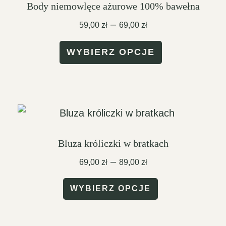
Body niemowlęce ażurowe 100% bawełna
wybrać
Zakres
–
59,00
zł
69,00
zł
na
cen:
Ten
od
stronie
WYBIERZ OPCJE
59,00 zł
produkt
produktu
do
ma
69,00 zł
wiele
wariantów.
Opcje
Bluza króliczki w bratkach
można
Zakres
–
69,00
zł
89,00
zł
wybrać
cen:
Ten
na
od
WYBIERZ OPCJE
69,00 zł
produkt
stronie
do
ma
produktu