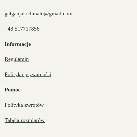
na
galganjakichmalo@gmail.com
stronie
produktu
+48 517717856
Informacje
Regulamin
Polityka prywatności
Pomoc
Polityka zwrotów
Tabela rozmiarów