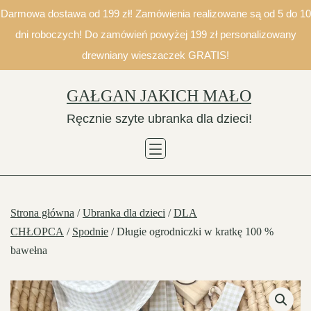
Darmowa dostawa od 199 zł! Zamówienia realizowane są od 5 do 10
dni roboczych! Do zamówień powyżej 199 zł personalizowany
drewniany wieszaczek GRATIS!
Skip
GAŁGAN JAKICH MAŁO
to
Ręcznie szyte ubranka dla dzieci!
content
Strona główna
/
Ubranka dla dzieci
/
DLA
CHŁOPCA
/
Spodnie
/ Długie ogrodniczki w kratkę 100 %
bawełna