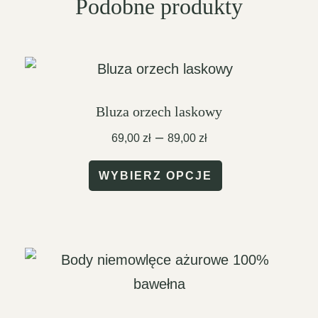
Podobne produkty
Bluza orzech laskowy
Zakres
–
69,00
zł
89,00
zł
cen:
Ten
od
WYBIERZ OPCJE
69,00 zł
produkt
do
ma
89,00 zł
wiele
wariantów.
Opcje
można