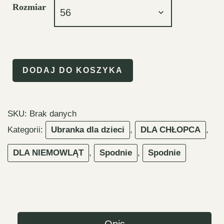
Rozmiar
DODAJ DO KOSZYKA
ilość
Długie
ogrodniczki
SKU:
Brak danych
w
Kategorii:
Ubranka dla dzieci
,
DLA CHŁOPCA
,
kratkę
100
DLA NIEMOWLĄT
,
Spodnie
,
Spodnie
%
bawełna